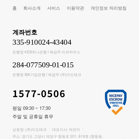
홈
회사소개
서비스
이용약관
개인정보 처리방침
계좌번호
335-910024-43404
은행명 KEB하나은행 l 예금주 리퍼하우스
284-077509-01-015
은행명 IBK기업은행 l 예금주 (주)미도테크
1577-0506
평일 09:30 ~ 17:30
주말 및 공휴일 휴무
상호명: (주)미도테크
대표이사: 박은미
주소: 경기도 고양시 덕양구 향동로 201, 819호 (향동동,