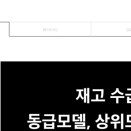
REVIEW()
Q&