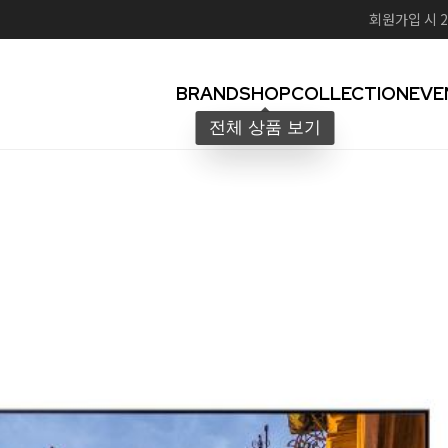
회원가입 시 2
BRAND
SHOP
COLLECTION
EVE