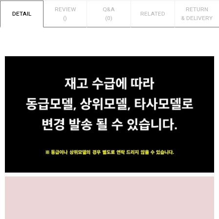
REVIEW
Q&A
RETURN
DETAIL
RELATED
()
(0)
& DELIVERY