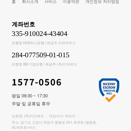
홈
회사소개
서비스
이용약관
개인정보 처리방침
계좌번호
335-910024-43404
은행명 KEB하나은행 l 예금주 리퍼하우스
284-077509-01-015
은행명 IBK기업은행 l 예금주 (주)미도테크
1577-0506
평일 09:30 ~ 17:30
주말 및 공휴일 휴무
상호명: (주)미도테크
대표이사: 박은미
주소: 경기도 고양시 덕양구 향동로 201, 819호 (향동동,
GL메트로시티)