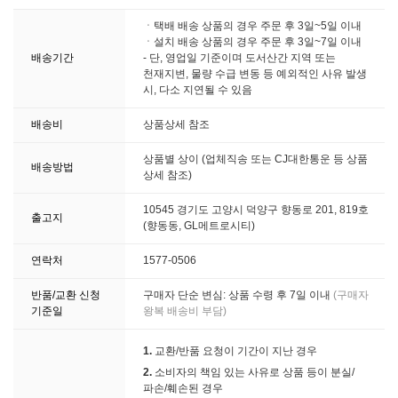
ㆍ택배 배송 상품의 경우 주문 후 3일~5일 이내
ㆍ설치 배송 상품의 경우 주문 후 3일~7일 이내
배송기간
- 단, 영업일 기준이며 도서산간 지역 또는
천재지변, 물량 수급 변동 등 예외적인 사유 발생
시, 다소 지연될 수 있음
배송비
상품상세 참조
상품별 상이 (업체직송 또는 CJ대한통운 등 상품
배송방법
상세 참조)
10545 경기도 고양시 덕양구 향동로 201, 819호
출고지
(향동동, GL메트로시티)
연락처
1577-0506
반품/교환 신청
구매자 단순 변심: 상품 수령 후 7일 이내
(구매자
기준일
왕복 배송비 부담)
1.
교환/반품 요청이 기간이 지난 경우
2.
소비자의 책임 있는 사유로 상품 등이 분실/
파손/훼손된 경우