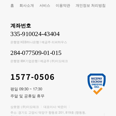
홈
회사소개
서비스
이용약관
개인정보 처리방침
계좌번호
335-910024-43404
은행명 KEB하나은행 l 예금주 리퍼하우스
284-077509-01-015
은행명 IBK기업은행 l 예금주 (주)미도테크
1577-0506
평일 09:30 ~ 17:30
주말 및 공휴일 휴무
상호명: (주)미도테크
대표이사: 박은미
주소: 경기도 고양시 덕양구 향동로 201, 819호 (향동동,