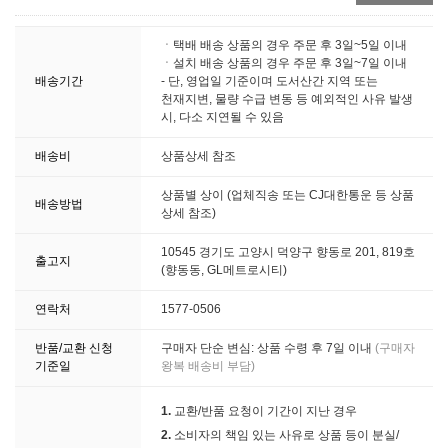
ㆍ택배 배송 상품의 경우 주문 후 3일~5일 이내
ㆍ설치 배송 상품의 경우 주문 후 3일~7일 이내
배송기간
- 단, 영업일 기준이며 도서산간 지역 또는
천재지변, 물량 수급 변동 등 예외적인 사유 발생
시, 다소 지연될 수 있음
배송비
상품상세 참조
상품별 상이 (업체직송 또는 CJ대한통운 등 상품
배송방법
상세 참조)
10545 경기도 고양시 덕양구 향동로 201, 819호
출고지
(향동동, GL메트로시티)
연락처
1577-0506
반품/교환 신청
구매자 단순 변심: 상품 수령 후 7일 이내
(구매자
기준일
왕복 배송비 부담)
1.
교환/반품 요청이 기간이 지난 경우
2.
소비자의 책임 있는 사유로 상품 등이 분실/