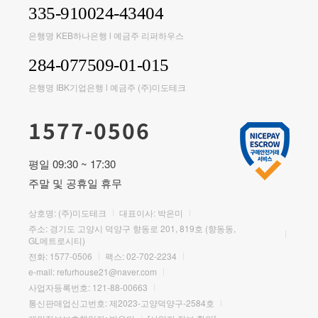
335-910024-43404
은행명 KEB하나은행 l 예금주 리퍼하우스
284-077509-01-015
은행명 IBK기업은행 l 예금주 (주)미도테크
1577-0506
평일 09:30 ~ 17:30
주말 및 공휴일 휴무
상호명: (주)미도테크
대표이사: 박은미
주소: 경기도 고양시 덕양구 향동로 201, 819호 (향동동,
GL메트로시티)
전화:
1577-0506
팩스: 02-702-2234
e-mail:
refurhouse21@naver.com
사업자등록번호: 121-88-00663
통신판매업신고번호: 제2023-고양덕양구-2584호