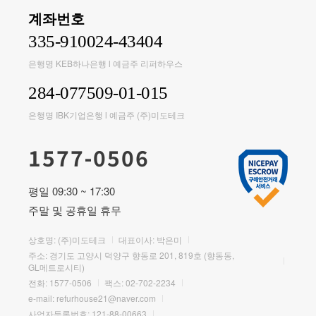
계좌번호
335-910024-43404
은행명 KEB하나은행 l 예금주 리퍼하우스
284-077509-01-015
은행명 IBK기업은행 l 예금주 (주)미도테크
1577-0506
평일 09:30 ~ 17:30
주말 및 공휴일 휴무
상호명: (주)미도테크
대표이사: 박은미
주소: 경기도 고양시 덕양구 향동로 201, 819호 (향동동,
GL메트로시티)
전화:
1577-0506
팩스: 02-702-2234
e-mail:
refurhouse21@naver.com
사업자등록번호: 121-88-00663