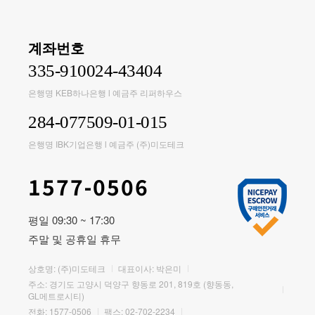
계좌번호
335-910024-43404
은행명 KEB하나은행 l 예금주 리퍼하우스
284-077509-01-015
은행명 IBK기업은행 l 예금주 (주)미도테크
1577-0506
평일 09:30 ~ 17:30
주말 및 공휴일 휴무
상호명: (주)미도테크
대표이사: 박은미
주소: 경기도 고양시 덕양구 향동로 201, 819호 (향동동,
GL메트로시티)
전화:
1577-0506
팩스: 02-702-2234