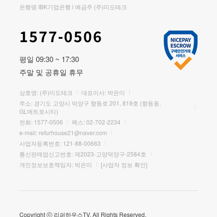
은행명 IBK기업은행 l 예금주 (주)미도테크
1577-0506
평일 09:30 ~ 17:30
주말 및 공휴일 휴무
상호명: (주)미도테크
대표이사: 박은미
주소: 경기도 고양시 덕양구 향동로 201, 819호 (향동동,
GL메트로시티)
전화:
1577-0506
팩스: 02-702-2234
e-mail:
refurhouse21@naver.com
사업자등록번호: 121-88-00663
통신판매업신고번호: 제2023-고양덕양구-2584호
개인정보보호책임자: 박은미
[사업자 정보 확인]
Copyright ⓒ 리퍼하우스TV. All Rights Reserved.