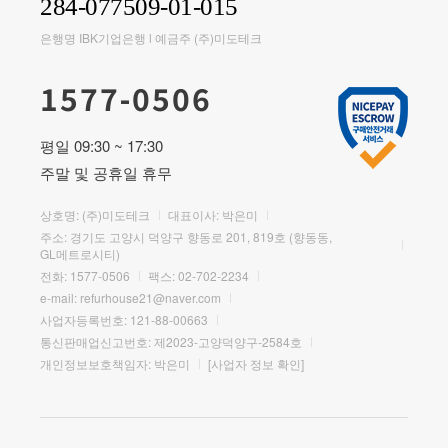
284-077509-01-015
은행명 IBK기업은행 l 예금주 (주)미도테크
1577-0506
평일 09:30 ~ 17:30
주말 및 공휴일 휴무
상호명: (주)미도테크
대표이사: 박은미
주소: 경기도 고양시 덕양구 향동로 201, 819호 (향동동,
GL메트로시티)
전화:
1577-0506
팩스: 02-702-2234
e-mail:
refurhouse21@naver.com
사업자등록번호: 121-88-00663
통신판매업신고번호: 제2023-고양덕양구-2584호
개인정보보호책임자: 박은미
[사업자 정보 확인]