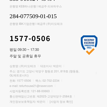
은행명 KEB하나은행 l 예금주 리퍼하우스
284-077509-01-015
은행명 IBK기업은행 l 예금주 (주)미도테크
1577-0506
평일 09:30 ~ 17:30
주말 및 공휴일 휴무
상호명: (주)미도테크
대표이사: 박은미
주소: 경기도 고양시 덕양구 향동로 201, 819호 (향동동,
GL메트로시티)
전화:
1577-0506
팩스: 02-702-2234
e-mail:
refurhouse21@naver.com
사업자등록번호: 121-88-00663
통신판매업신고번호: 제2023-고양덕양구-2584호
개인정보보호책임자: 박은미
[사업자 정보 확인]